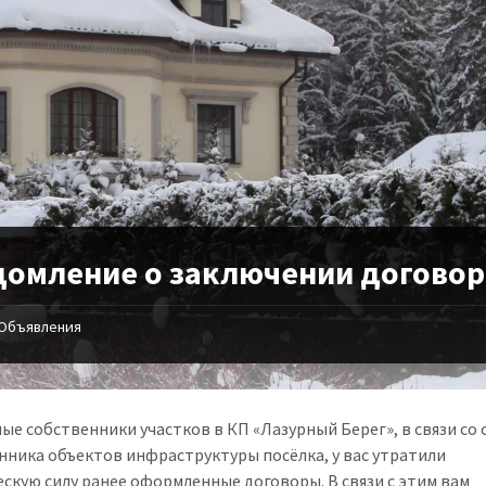
домление о заключении договор
Объявления
ые собственники участков в КП «Лазурный Берег», в связи со
нника объектов инфраструктуры посёлка, у вас утратили
скую силу ранее оформленные договоры. В связи с этим вам