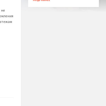
 не
ормления
латежам