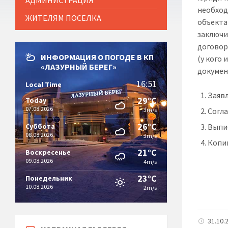
АДМИНИСТРАЦИЯ
необход
ЖИТЕЛЯМ ПОСЕЛКА
объекта
заключи
договор
ИНФОРМАЦИЯ О ПОГОДЕ В КП
(у кого
«ЛАЗУРНЫЙ БЕРЕГ»
докумен
16:51
Local Time
Заявл
29°C
Today
07.08.2026
3m/s
Согла
26°C
Суббота
Выпис
08.08.2026
3m/s
Копи
21°C
Воскресенье
09.08.2026
4m/s
23°C
Понедельник
10.08.2026
2m/s
31.10.