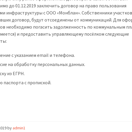
имо до 01.12.2019 заключить договор на право пользования
ми инфраструктуры с ООО «Монблан». Собственники участков
вших договор, будут отсоединены от коммуникаций. Для оф
ов необходимо погасить задолженность по коммунальным п
 имеется) и предоставить управляющему посёлком следующие
ты:
ение с указанием email и телефона.
сие на обработку персональных данных.
ку из ЕГРН.
ю паспорта с пропиской.
2019
by
admin1